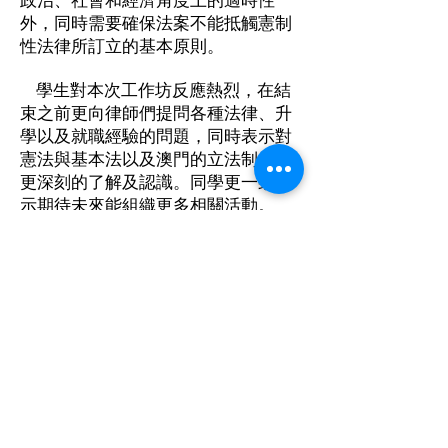
政治、社會和經濟角度上的適時性
外，同時需要確保法案不能抵觸憲制
性法律所訂立的基本原則。
學生對本次工作坊反應熱烈，在結
束之前更向律師們提問各種法律、升
學以及就職經驗的問題，同時表示對
憲法與基本法以及澳門的立法制度有
更深刻的了解及認識。同學更一致表
示期待未來能組織更多相關活動。
本所律師感謝澳門培正中學作出本
次的邀請，並冀望將來能有更多機會
將憲法、基本法以及日常法律知識推
廣至更多校園。
返回 RETURN
+853 2838 9958
/
+853 2838 9450
/
+853 6521 8916
/
+86 177 6521 8916