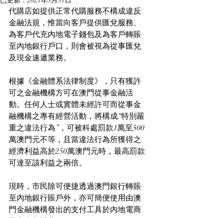
已更新：
2021年3月31日
代購店如提供正常代購服務不構成違反
金融法規，惟當向客戶提供匯兌服務、
為客戶代充內地電子錢包及為客戶轉賬
至內地銀行戶口，則會被視為從事匯兌
及現金速遞業務。
根據《金融體系法律制度》，只有獲許
可之金融機構方可在澳門從事金融活
動。任何人士或實體未經許可而從事金
融機構之專有經營活動，將構成“特別嚴
重之違法行為”，可被科處罰款1萬至500
萬澳門元不等，且當違法行為所獲得之
經濟利益高於250萬澳門元時，最高罰款
可達至該利益之兩倍。
現時，市民除可便捷透過澳門銀行轉賬
至內地銀行賬戶外，亦可簡便使用由澳
門金融機構發出的支付工具於內地電商