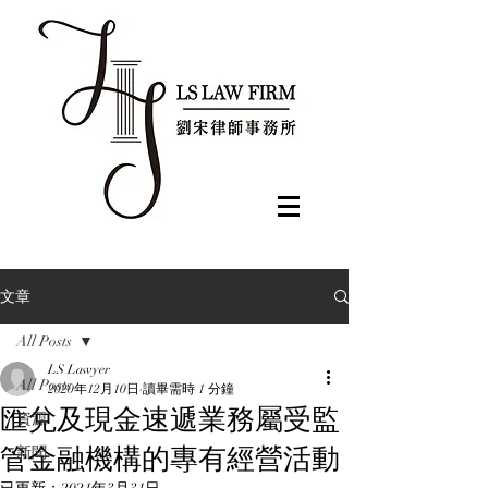
文章
All Posts
LS Lawyer
All Posts
2020年12月10日
讀畢需時 1 分鐘
匯兌及現金速遞業務屬受監
資源
管金融機構的專有經營活動
新聞